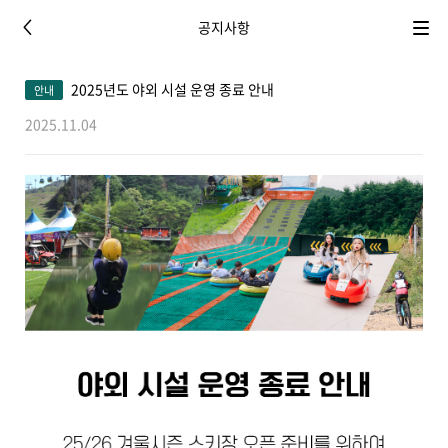
공지사항
이
메
전
뉴
2025년도 야외 시설 운영 종료 안내
안내
2025.11.04